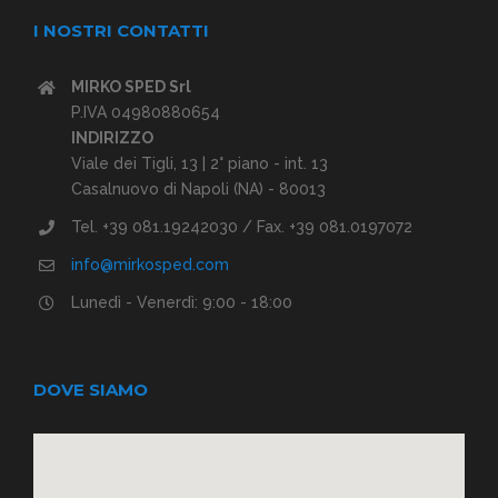
I NOSTRI CONTATTI
MIRKO SPED Srl
P.IVA 04980880654
INDIRIZZO
Viale dei Tigli, 13 | 2° piano - int. 13
Casalnuovo di Napoli (NA) - 80013
Tel. +39 081.19242030 / Fax. +39 081.0197072
info@mirkosped.com
Lunedì - Venerdì: 9:00 - 18:00
DOVE SIAMO