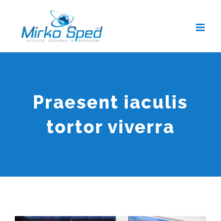
Salta
al
contenuto
Praesent iaculis
tortor viverra