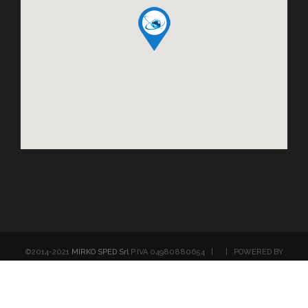
©2014-2021
MIRKO SPED Srl
P.IVA 04980880654 | | POWERED BY
BrosBox.com
Facebook
Email