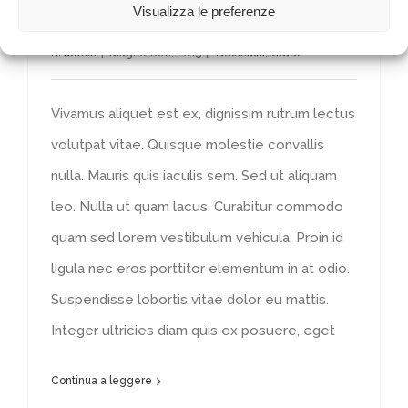
Visualizza le preferenze
Self Hosted Video
Di
admin
|
Giugno 18th, 2015
|
Technical
,
video
Vivamus aliquet est ex, dignissim rutrum lectus
volutpat vitae. Quisque molestie convallis
nulla. Mauris quis iaculis sem. Sed ut aliquam
leo. Nulla ut quam lacus. Curabitur commodo
quam sed lorem vestibulum vehicula. Proin id
ligula nec eros porttitor elementum in at odio.
Suspendisse lobortis vitae dolor eu mattis.
Integer ultricies diam quis ex posuere, eget
Continua a leggere