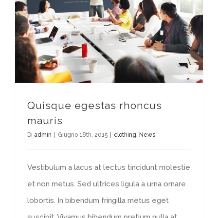
Quisque egestas rhoncus
mauris
Di
admin
|
Giugno 18th, 2015
|
clothing
,
News
Vestibulum a lacus at lectus tincidunt molestie
et non metus. Sed ultrices ligula a urna ornare
lobortis. In bibendum fringilla metus eget
suscipit. Vivamus bibendum pretium nulla at